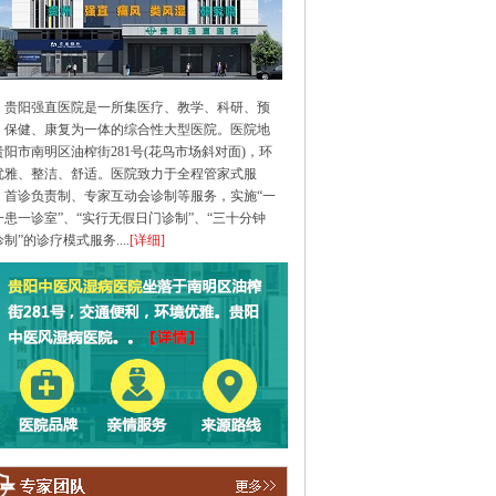
贵阳强直医院是一所集医疗、教学、科研、预
、保健、康复为一体的综合性大型医院。医院地
贵阳市南明区油榨街281号(花鸟市场斜对面)，环
优雅、整洁、舒适。医院致力于全程管家式服
、首诊负责制、专家互动会诊制等服务，实施“一
一患一诊室”、“实行无假日门诊制”、“三十分钟
制”的诊疗模式服务....
[详细]