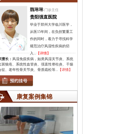
魏琳琳
门诊主任
贵阳强直医院
毕业于郑州大学临川医学，
从医15年间，在负担繁重工
作的同时，着力于寻找科学
规范治疗风湿性疾病的切
入...
【详情】
家擅长：
风湿免疫疾病，如类风湿关节炎、系统
红斑狼疮、系统性血管炎、强直性脊柱炎、干燥
合征、老年性骨关节炎、骨质疏松等...
【详情】
康复案例集锦