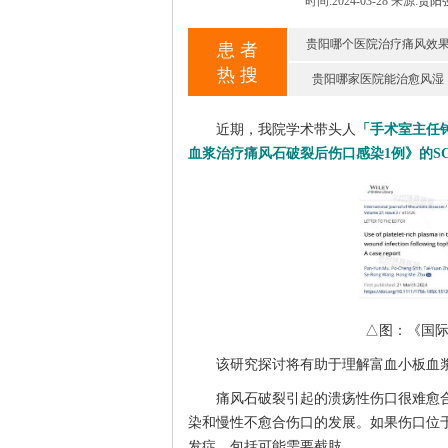
时间:2024-03-28
来源:
贵阳
贵阳哪个医院治疗痛风效
患 者
热 搜
贵阳哪家医院能治愈风湿
近期，我院学术带头人
「手术室主任
血浆治疗痛风石破裂后伤口感染1例》的S
△图：《国际
该研究探讨将有助于理解富血小板血浆治
痛风石破裂引起的溃疡性伤口很难愈合
染和慢性不愈合伤口的发展。如果伤口位
发症，包括可能需要截肢。