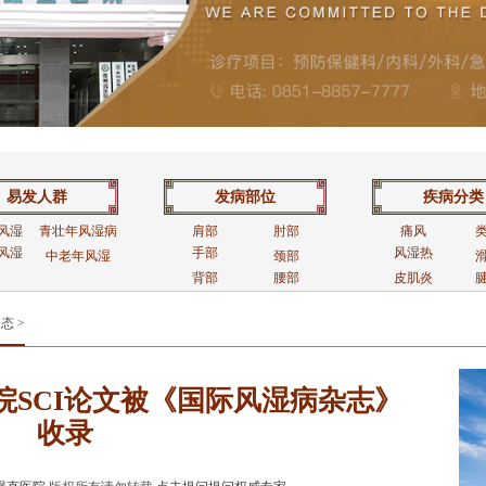
易发人群
发病部位
疾病分类
风湿
青壮年风湿病
肩部
肘部
痛风
风湿
手部
风湿热
中老年风湿
颈部
背部
腰部
皮肌炎
动态
>
院SCI论文被《国际风湿病杂志》
收录