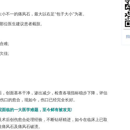
不一的痛风石，最大以右足“包子大小”为著。
那位医生建议患者截肢。
合难;
欠佳;
，创面基本干净，渗出减少，检查各项指标稳步下降，评估
促进伤口的愈合，现如今，伤口已经完全长好。
面临的一大医学难题，至今鲜有被攻克!
术后创伤愈合处理经验，不断钻研精进，如今在临床上已取
性痛风石及痛风石破溃。