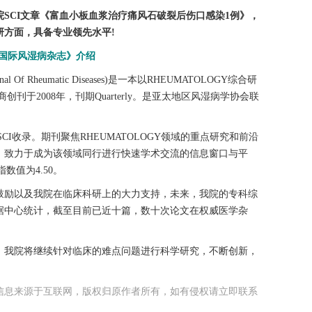
CI文章《富血小板血浆治疗痛风石破裂后伤口感染1例》，
研方面，具备专业领先水平!
国际风湿病杂志》介绍
l Of Rheumatic Diseases)是一本以RHEUMATOLOGY综合研
刊于2008年，刊期Quarterly。是亚太地区风湿病学协会联
I收录。期刊聚焦RHEUMATOLOGY领域的重点研究和前沿
，致力于成为该领域同行进行快速学术交流的信息窗口与平
e指数值为4.50。
励以及我院在临床科研上的大力支持，未来，我院的专科综
据中心统计，截至目前已近十篇，数十次论文在权威医学杂
我院将继续针对临床的难点问题进行科学研究，不断创新，
信息来源于互联网，版权归原作者所有，如有侵权请立即联系