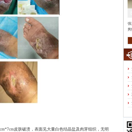
强
男性
*7cm皮肤破溃，表面见大量白色结晶盐及肉芽组织，无明