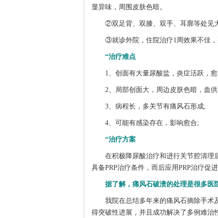
显异味，周围皮肤色暗。
②双足背、双膝、双手、耳廓等处见大小
③就诊外院，住院治疗1周效果不佳，
“治疗难点
1、创面有大量尿酸盐，炎症活跃，愈
2、局部创面大，周边皮肤色暗，血供
3、病程长，多关节有痛风石形成;
4、可能有感染存在，影响愈合;
“治疗方案
在积极降尿酸治疗和进行关节腔清理后
具备PRP治疗条件，而后应用PRP治疗
据了解，痛风石破溃的处理是很多医院
我院在总结多年来的痛风石摘除手术及
得突破性进展，并且成功解决了多例难治