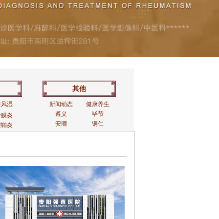
其他
类风湿
新闻动态
健康养生
遵义
毕节
滑膜炎
安顺
铜仁
腱鞘炎