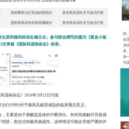
强直医院
版权所有请勿转载
点击提问提问权威专家
果
贵阳哪里治疗风湿的医院好
贵州类风湿性关节炎治疗医
贵阳类风湿专科医院哪家好
贵州类风湿性关节炎治疗医
防
钟太原和痛风科朱红梅主任」参与联合撰写的题为《富血小板
处
CI文章被《国际风湿病杂志》收录。
境
务
医
问诊
风湿病杂志》2024年3月21日刊发
疗(PRP)对于痛风石破溃感染的临床预后意义。
，主要是由于尿酸盐晶体的不断排出。长时间接触可导致感
于四肢，愈合过程极具挑战性。这种情况可能会导致严重的并