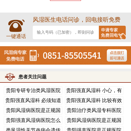
压迫后，出现的指凹性浮肿，而是指用手指压迫后不出
现凹陷的肿胀。
风湿医生电话问诊，回电接听免费
风湿性关节炎根据症状、流行病学及免疫学分析，
一键通话
认为风湿性关节炎与人体溶血性链球菌感染密切相关，
且感染途径至关重要，咽部链球菌感染是发病的必要条
件。但A组链球菌引起风湿热的发病机制尚未完全明了。
目前还注意到病毒感染与本病也有一定关系。风湿性关
节炎活动期病理改变为，关节滑膜及周围组织水肿，滑
患者关注问题
膜下结缔组织中有黏液性变，纤维素样变及炎性细胞浸
贵阳专研专治类风湿医院
贵阳强直风湿科 小心，有
润，有时有不典型的风湿小体。活动期过后，关节内的
类
这
贵阳强直风湿科 必须知道
贵阳强直风湿科 比较有效
渗出物可被吸收，一般不引起粘连，因此并不产生关节
的
的
贵阳风湿病医院是正规国
贵阳治疗类风湿专科医院
变形等后遗症。
家医
类
贵阳强直风湿病医院怎么
贵阳风湿病医院是正规国
看完本文后，相信大家有了更深刻的认识，希望大
样
家医
类风湿性关节炎病会遗传
贵阳强直医院是正规医院