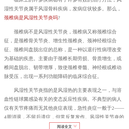
湿性关节炎属于风湿骨科疾病，发病症状较多。那么，
颈椎病是风湿性关节炎吗
?
颈椎病不是风湿性关节炎，颈椎病又称颈椎综合
征，是颈椎骨关节炎、增生性颈椎炎、颈神经根综合
征、颈椎间盘脱出症的总称，是一种以退行性病理改变
为基础的疾患。主要由于颈椎长期劳损、骨质增生，或
椎间盘脱出、韧带增厚，致使颈椎脊髓、神经根或椎动
脉受压，出现一系列功能障碍的临床综合征。
风湿性关节炎指的是风湿热的主要表现之一，与溶
血性链球菌感染有关的变态反应性疾病。不典型的病人
仅有关节疼痛而无其他炎症表现，急性炎症一般于2——
4周消退，不留后遗症，但常反复发作。风湿性关节炎的
关节会有肿胀的情况，而这里所说的肿胀不是指用手指
阅读全文